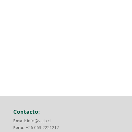
Contacto:
Email:
info@vccb.cl
Fono:
+56 063 2221217