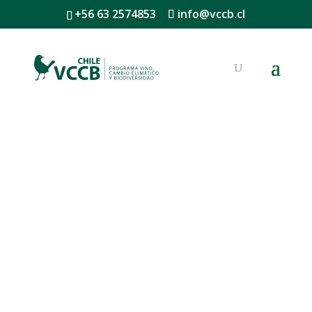
+56 63 2574853
info@vccb.cl
Viñas Asociadas al Programa
VCCB