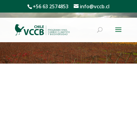
+56 63 2574853
info@vccb.cl
Publicaciones
Barbosa, Olga, Haye, Andrés, Godoy, Karina, &
Ibáñez, María Jesús. (2023). La norma de género
a través del discurso del vino en Chile: Docu-
series en 2017 – 2018.
Comunicación y
medios
,
32
(48), 96-
107.
https://dx.doi.org/10.5354/0719-
1529.2023.70263