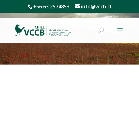
+56 63 2574853
info@vccb.cl
Noticias