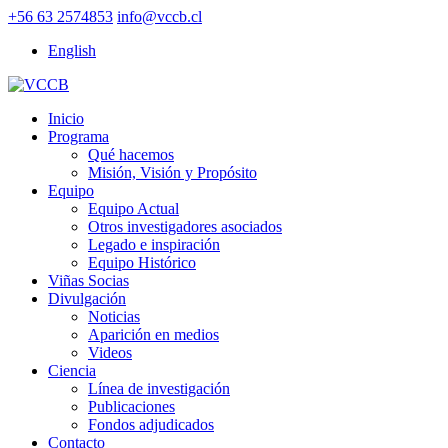
+56 63 2574853
info@vccb.cl
English
Inicio
Programa
Qué hacemos
Misión, Visión y Propósito
Equipo
Equipo Actual
Otros investigadores asociados
Legado e inspiración
Equipo Histórico
Viñas Socias
Divulgación
Noticias
Aparición en medios
Videos
Ciencia
Línea de investigación
Publicaciones
Fondos adjudicados
Contacto