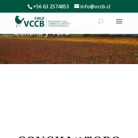
+56 63 2574853
info@vccb.cl
Concha y Toro