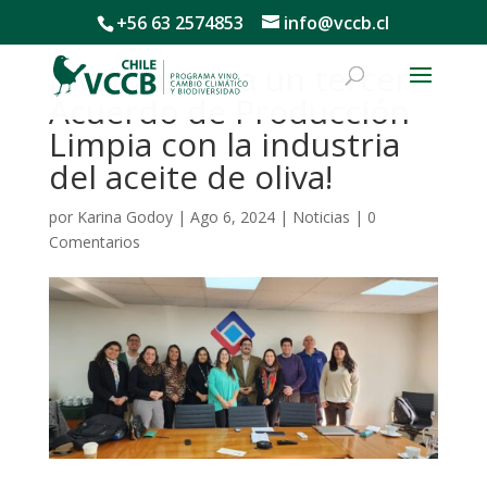
+56 63 2574853
info@vccb.cl
¡Avanzamos a un tercer
Acuerdo de Producción
Limpia con la industria
del aceite de oliva!
por
Karina Godoy
|
Ago 6, 2024
|
Noticias
|
0
Comentarios