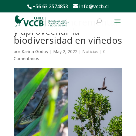
+56 63 2574853
info@vccb.cl
Claves para incrementar
y aprovechar la
biodiversidad en viñedos
por
Karina Godoy
|
May 2, 2022
|
Noticias
|
0
Comentarios