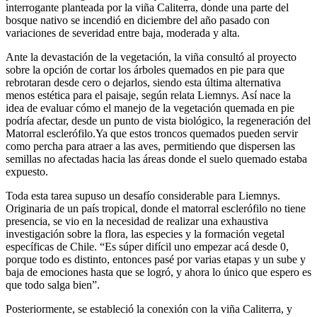
interrogante planteada por la viña Caliterra, donde una parte del
bosque nativo se incendió en diciembre del año pasado con
variaciones de severidad entre baja, moderada y alta.
Ante la devastación de la vegetación, la viña consultó al proyecto
sobre la opción de cortar los árboles quemados en pie para que
rebrotaran desde cero o dejarlos, siendo esta última alternativa
menos estética para el paisaje, según relata Liemnys. Así nace la
idea de evaluar cómo el manejo de la vegetación quemada en pie
podría afectar, desde un punto de vista biológico, la regeneración del
Matorral esclerófilo.Ya que estos troncos quemados pueden servir
como percha para atraer a las aves, permitiendo que dispersen las
semillas no afectadas hacia las áreas donde el suelo quemado estaba
expuesto.
Toda esta tarea supuso un desafío considerable para Liemnys.
Originaria de un país tropical, donde el matorral esclerófilo no tiene
presencia, se vio en la necesidad de realizar una exhaustiva
investigación sobre la flora, las especies y la formación vegetal
específicas de Chile. “Es súper difícil uno empezar acá desde 0,
porque todo es distinto, entonces pasé por varias etapas y un sube y
baja de emociones hasta que se logró, y ahora lo único que espero es
que todo salga bien”.
Posteriormente, se estableció la conexión con la viña Caliterra, y