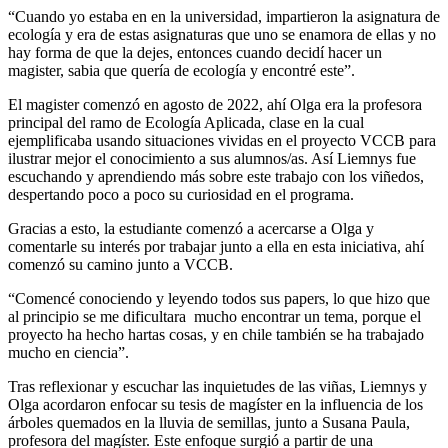
“Cuando yo estaba en en la universidad, impartieron la asignatura de
ecología y era de estas asignaturas que uno se enamora de ellas y no
hay forma de que la dejes, entonces cuando decidí hacer un
magister, sabia que quería de ecología y encontré este”.
El magister comenzó en agosto de 2022, ahí Olga era la profesora
principal del ramo de Ecología Aplicada, clase en la cual
ejemplificaba usando situaciones vividas en el proyecto VCCB para
ilustrar mejor el conocimiento a sus alumnos/as. Así Liemnys fue
escuchando y aprendiendo más sobre este trabajo con los viñedos,
despertando poco a poco su curiosidad en el programa.
Gracias a esto, la estudiante comenzó a acercarse a Olga y
comentarle su interés por trabajar junto a ella en esta iniciativa, ahí
comenzó su camino junto a VCCB.
“Comencé conociendo y leyendo todos sus papers, lo que hizo que
al principio se me dificultara mucho encontrar un tema, porque el
proyecto ha hecho hartas cosas, y en chile también se ha trabajado
mucho en ciencia”.
Tras reflexionar y escuchar las inquietudes de las viñas, Liemnys y
Olga acordaron enfocar su tesis de magíster en la influencia de los
árboles quemados en la lluvia de semillas, junto a Susana Paula,
profesora del magíster. Este enfoque surgió a partir de una