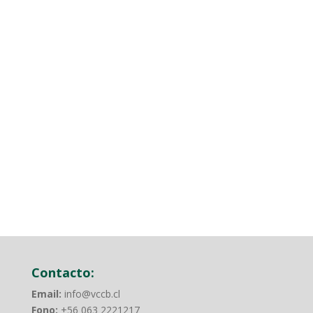
NoticiasInvestigadores identifican la relevancia
de remanentes de bosques nativos aledaños a
viñedos para mantener la diversidad de
carnívoros en la zona central de ChileLos
carnívoros son clave en el control de plagas y en
limitar la transmisión de enfermedades entre...
Entradas siguientes »
Contacto:
Email:
info@vccb.cl
Fono:
+56 063 2221217