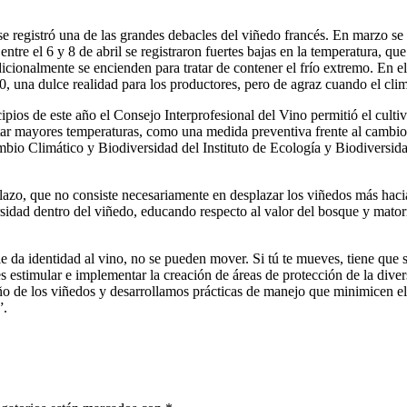
se registró una de las grandes debacles del viñedo francés. En marzo se
ntre el 6 y 8 de abril se registraron fuertes bajas en la temperatura, qu
icionalmente se encienden para tratar de contener el frío extremo. En e
0, una dulce realidad para los productores, pero de agraz cuando el cli
os de este año el Consejo Interprofesional del Vino permitió el cultivo
ortar mayores temperaturas, como una medida preventiva frente al cambio 
o Climático y Biodiversidad del Instituto de Ecología y Biodiversidad 
lazo, que no consiste necesariamente en desplazar los viñedos más haci
rsidad dentro del viñedo, educando respecto al valor del bosque y matorr
le da identidad al vino, no se pueden mover. Si tú te mueves, tiene que
es estimular e implementar la creación de áreas de protección de la divers
o de los viñedos y desarrollamos prácticas de manejo que minimicen el 
”.