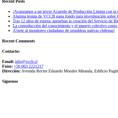
Recent Posts
¡Avanzamos a un tercer Acuerdo de Producción Limpia con la ind
Alumna tesista de VCCB gana fondo para investigación sobre la
Tras 12 años de espera: aprueban la creación del Servicio de B
La coproducción del conocimiento y el manejo colectivo como es
¡Únete al monitoreo ciudadano de orquídeas nativas chilenas!
Recent Comments
Contacto:
Email:
info@vccb.cl
Fono:
+56 063 2221217
Dirección:
Avenida Rector Eduardo Morales Miranda, Edificio Pugín, 
Síguenos