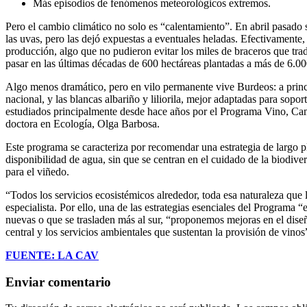
Más episodios de fenómenos meteorológicos extremos.
Pero el cambio climático no solo es “calentamiento”. En abril pasado 
las uvas, pero las dejó expuestas a eventuales heladas. Efectivamente, e
producción, algo que no pudieron evitar los miles de braceros que trad
pasar en las últimas décadas de 600 hectáreas plantadas a más de 6.00
Algo menos dramático, pero en vilo permanente vive Burdeos: a principi
nacional, y las blancas albariño y liliorila, mejor adaptadas para sop
estudiados principalmente desde hace años por el Programa Vino, Cambi
doctora en Ecología, Olga Barbosa.
Este programa se caracteriza por recomendar una estrategia de largo p
disponibilidad de agua, sin que se centran en el cuidado de la biodive
para el viñedo.
“Todos los servicios ecosistémicos alrededor, toda esa naturaleza que 
especialista. Por ello, una de las estrategias esenciales del Programa “
nuevas o que se trasladen más al sur, “proponemos mejoras en el diseñ
central y los servicios ambientales que sustentan la provisión de vinos
FUENTE: LA CAV
Enviar comentario