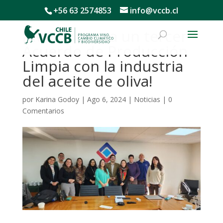
+56 63 2574853
info@vccb.cl
¡Avanzamos a un tercer
Acuerdo de Producción
Limpia con la industria
del aceite de oliva!
por
Karina Godoy
|
Ago 6, 2024
|
Noticias
|
0
Comentarios