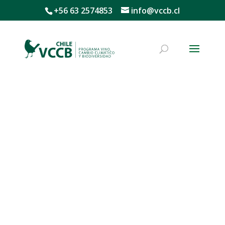
+56 63 2574853
info@vccb.cl
Publicaciones
Barbosa, Olga, Haye, Andrés, Godoy, Karina, &
Ibáñez, María Jesús. (2023). La norma de género
a través del discurso del vino en Chile: Docu-
series en 2017 – 2018.
Comunicación y
medios
,
32
(48), 96-
107.
https://dx.doi.org/10.5354/0719-
1529.2023.70263