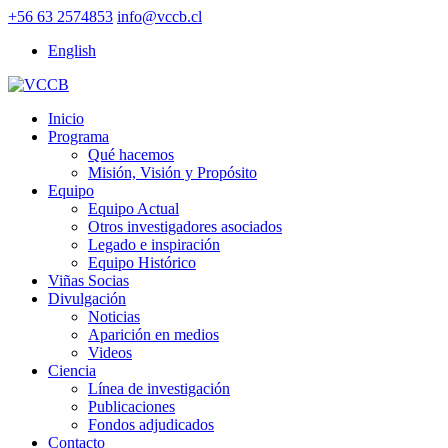
+56 63 2574853
info@vccb.cl
English
Inicio
Programa
Qué hacemos
Misión, Visión y Propósito
Equipo
Equipo Actual
Otros investigadores asociados
Legado e inspiración
Equipo Histórico
Viñas Socias
Divulgación
Noticias
Aparición en medios
Videos
Ciencia
Línea de investigación
Publicaciones
Fondos adjudicados
Contacto