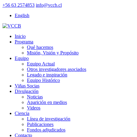
+56 63 2574853
info@vccb.cl
English
Inicio
Programa
Qué hacemos
Misión, Visión y Propósito
Equipo
Equipo Actual
Otros investigadores asociados
Legado e inspiración
Equipo Histórico
Viñas Socias
Divulgación
Noticias
Aparición en medios
Videos
Ciencia
Línea de investigación
Publicaciones
Fondos adjudicados
Contacto