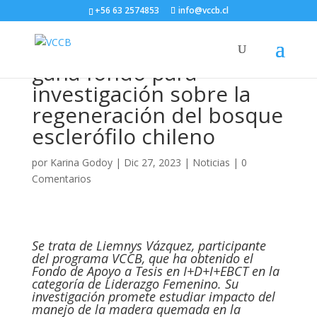
+56 63 2574853
info@vccb.cl
Alumna tesista de VCCB
gana fondo para
investigación sobre la
regeneración del bosque
esclerófilo chileno
por
Karina Godoy
|
Dic 27, 2023
|
Noticias
|
0
Comentarios
Se trata de Liemnys Vázquez, participante
del programa VCCB, que ha obtenido el
Fondo de Apoyo a Tesis en I+D+I+EBCT en la
categoría de Liderazgo Femenino. Su
investigación promete estudiar impacto del
manejo de la madera quemada en la