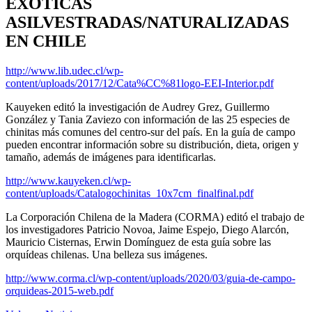
EXÓTICAS
ASILVESTRADAS/NATURALIZADAS
EN CHILE
http://www.lib.udec.cl/wp-
content/uploads/2017/12/Cata%CC%81logo-EEI-Interior.pdf
Kauyeken editó la investigación de Audrey Grez, Guillermo
González y Tania Zaviezo con información de las 25 especies de
chinitas más comunes del centro-sur del país. En la guía de campo
pueden encontrar información sobre su distribución, dieta, origen y
tamaño, además de imágenes para identificarlas.
http://www.kauyeken.cl/wp-
content/uploads/Catalogochinitas_10x7cm_finalfinal.pdf
La Corporación Chilena de la Madera (CORMA) editó el trabajo de
los investigadores Patricio Novoa, Jaime Espejo, Diego Alarcón,
Mauricio Cisternas, Erwin Domínguez de esta guía sobre las
orquídeas chilenas. Una belleza sus imágenes.
http://www.corma.cl/wp-content/uploads/2020/03/guia-de-campo-
orquideas-2015-web.pdf