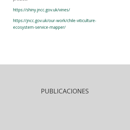
https://shiny.jncc.gov.uk/vines/
https://jncc.gov.uk/our-work/chile-viticulture-
ecosystem-service-mapper/
PUBLICACIONES
García CB, Svensson GL, Bravo C, Undurraga MI,
Díaz-Forestier J, Godoy K, Barbosa O, Neaman A,
Abades S & Celis-Diez JL (2020) Diversity and