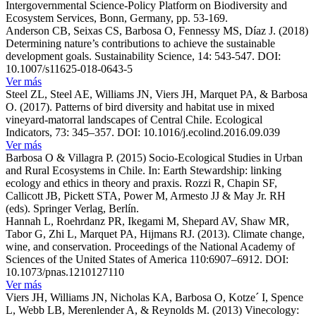
Intergovernmental Science-Policy Platform on Biodiversity and
Ecosystem Services, Bonn, Germany, pp. 53-169.
Anderson CB, Seixas CS, Barbosa O, Fennessy MS, Díaz J. (2018)
Determining nature’s contributions to achieve the sustainable
development goals. Sustainability Science, 14: 543-547. DOI:
10.1007/s11625-018-0643-5
Ver más
Steel ZL, Steel AE, Williams JN, Viers JH, Marquet PA, & Barbosa
O. (2017). Patterns of bird diversity and habitat use in mixed
vineyard-matorral landscapes of Central Chile. Ecological
Indicators, 73: 345–357. DOI: 10.1016/j.ecolind.2016.09.039
Ver más
Barbosa O & Villagra P. (2015) Socio-Ecological Studies in Urban
and Rural Ecosystems in Chile. In: Earth Stewardship: linking
ecology and ethics in theory and praxis. Rozzi R, Chapin SF,
Callicott JB, Pickett STA, Power M, Armesto JJ & May Jr. RH
(eds). Springer Verlag, Berlín.
Hannah L, Roehrdanz PR, Ikegami M, Shepard AV, Shaw MR,
Tabor G, Zhi L, Marquet PA, Hijmans RJ. (2013). Climate change,
wine, and conservation. Proceedings of the National Academy of
Sciences of the United States of America 110:6907–6912. DOI:
10.1073/pnas.1210127110
Ver más
Viers JH, Williams JN, Nicholas KA, Barbosa O, Kotze´ I, Spence
L, Webb LB, Merenlender A, & Reynolds M. (2013) Vinecology: