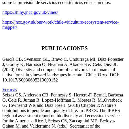
sobre la provisión de servicios ecosistémicos en sus predios.
https://shiny.jncc.gov.uk/vines/
https://jncc.gov.uk/our-work/chile-viticulture-ecosystem-service-
mapper/
PUBLICACIONES
García CB, Svensson GL, Bravo C, Undurraga MI, Díaz-Forestier
J, Godoy K, Barbosa O, Neaman A, Abades S & Celis-Diez JL
(2020) Diversity and composition of carnivores in remnants of
native forest in vineyard landscapes in central Chile. Oryx. DOI:
10.1017/S0030605319000152
Ver más
Seixas CS, Anderson CB, Fennessy S, Herrera-F, Bernal, Barbosa
O, Cole R, Juman R, Lopez-Hoffman L, Moraes R, M.,Overbeck
G, Townsend WR and Diaz-Jose J. (2018) Chapter 2: Nature’s
contributions to people and quality of life. In IPBES: The IPBES
regional assessment report on biodiversity and ecosystem services
for the Americas. Rice J, Seixas CS, Zaccagnini ME, Bedoya-
Gaitan M, and Valderrama N. (eds.). Secretariat of the