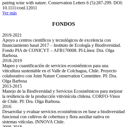
pairing wine with nature. Conservation Letters 6 (5):287-299. DOI:
10.1111/conl.12011
Ver más
FONDOS
2019-2021
Apoyo a centros científicos y tecnológicos de excelencia con
financiamiento basal 2017 – Instituto de Ecología y Biodiversidad.
Fondo PIA de CONICYT – AFB170008. PI-Línea: Dra. Olga
Barbosa.
2018-2019
Mapeo y cuantificación de servicios ecosistémicos para una
viticultura sustentable en el Valle de Colchagua, Chile. Proyecto
colaborativo con Joint Nature Conservation Committee. PI: Dra.
Olga Barbosa
2013-2015
Manejo de la Biodiversidad y Servicios Ecosistémicos para mejorar
la resiliencia de la producción vitivinícola chilena. CORFO-Vinos
de Chile. PI: Dra. Olga Barbosa.
2016
Desarrollar y evaluar servicios ecosistémicos en base a biodiversidad
funcional con cultivos de cobertura y flora auxiliar nativa en
sistemas vitícolas. INNOVA Chile.
2008-2018