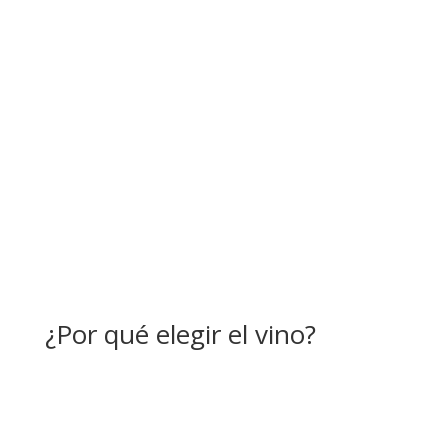
ecosistemas mediterráneos de Chile central, uno de
los hotspots globales de biodiversidad más
amenazados del mundo.
Frente a este escenario, el VCCB impulsó una pregunta
pionera para la época:
¿Es posible compatibilizar
conservación y producción agrícola?
¿Por qué elegir el vino?
Del desafío a la oportunidad