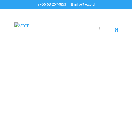
+56 63 2574853
info@vccb.cl
Qué hacemos
El Programa Vino, Cambio Climático y Biodiversidad
impulsa soluciones basadas en la naturaleza para
abordar los desafíos y oportunidades del sector
vitivinícola, fortaleciendo la resiliencia, sostenibilidad y
diferenciación del vino chileno a través de la ciencia y la
biodiversidad