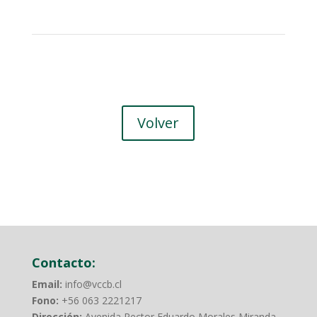
Volver
Contacto:
Email:
info@vccb.cl
Fono:
+56 063 2221217
Dirección:
Avenida Rector Eduardo Morales Miranda,