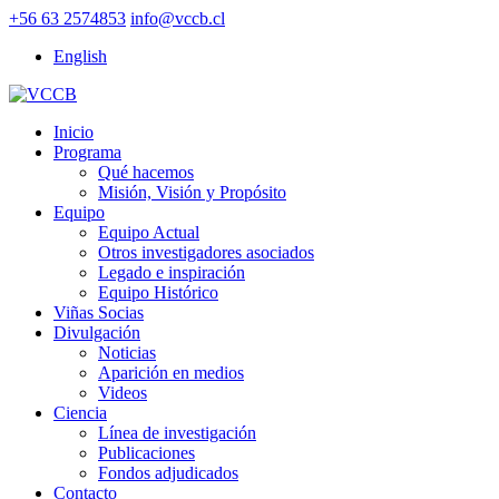
+56 63 2574853
info@vccb.cl
English
Inicio
Programa
Qué hacemos
Misión, Visión y Propósito
Equipo
Equipo Actual
Otros investigadores asociados
Legado e inspiración
Equipo Histórico
Viñas Socias
Divulgación
Noticias
Aparición en medios
Videos
Ciencia
Línea de investigación
Publicaciones
Fondos adjudicados
Contacto